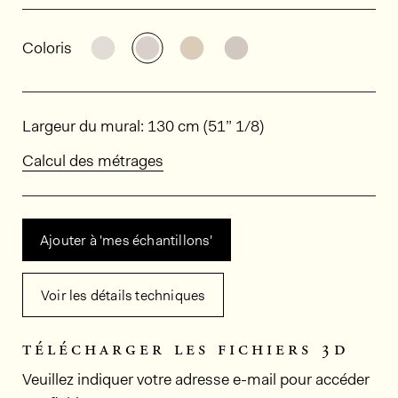
Informations générales sur le produi
Découvrir d'autres variantes: LS702
Découvrir d'autres variantes: LS7
Découvrir d'autres variante
Découvrir d'autres va
Coloris
Dimensions
Largeur du mural: 130 cm (51” 1/8)
Calcul des métrages
Ajouter à 'mes échantillons'
Voir les détails techniques
télécharger les fichiers 3d
Veuillez indiquer votre adresse e-mail pour accéder