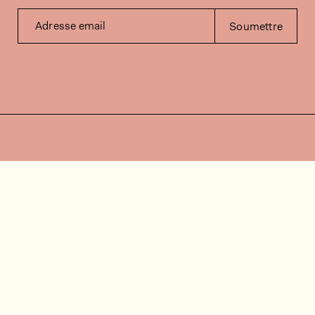
Adresse email
Soumettre
Contactez-nous
Besoin d'aide?
Contact
FAQ
Offres d'emploi
Vidéos d’installation
Espace client
Vérification du stock
Documentation
Suivez-nous