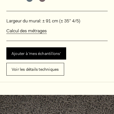
Dimensions
Largeur du mural: ± 91 cm (± 35” 4/5)
Calcul des métrages
Ajouter à 'mes échantillons'
Voir les détails techniques
Décors