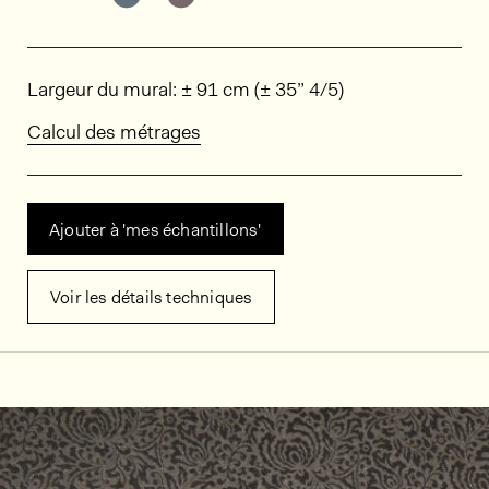
Dimensions
Largeur du mural: ± 91 cm (± 35” 4/5)
Calcul des métrages
Ajouter à 'mes échantillons'
Voir les détails techniques
Décors