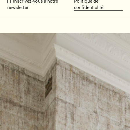
Inscrivez-vous à notre
Politique de
newsletter
confidentialité
Décors