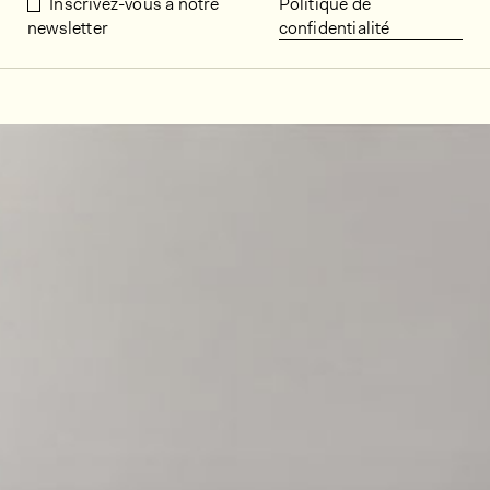
Inscrivez-vous à notre
Politique de
newsletter
confidentialité
Décors