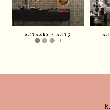
antarès - ant3
an
+1
Re