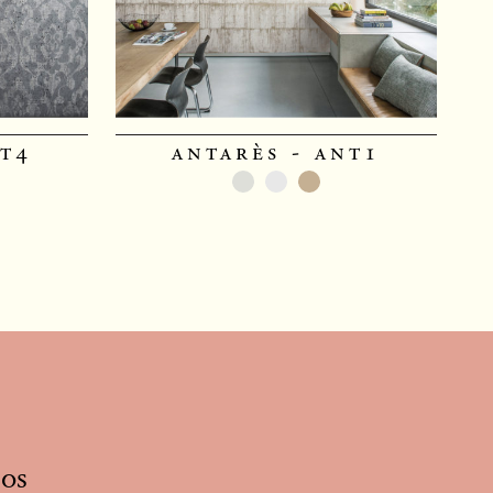
nt4
antarès - ant1
nos