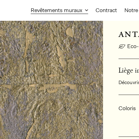
Revêtements muraux
Contract
Notre 
ant
Eco-
Liège 
Découvrir 
Infor
Coloris