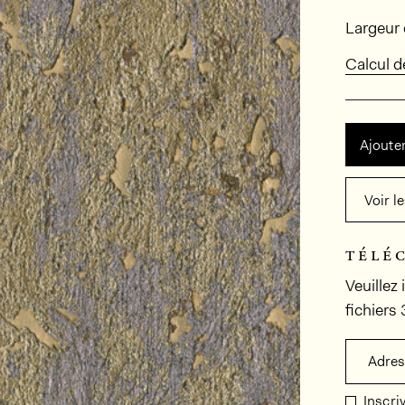
Dimens
Largeur 
Calcul 
Ajouter
Voir l
télé
Veuillez
fichiers
Adres
Inscri