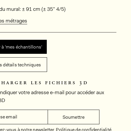
ions
du mural: ± 91 cm (± 35” 4/5)
des métrages
 à 'mes échantillons'
es détails techniques
charger les fichiers 3d
 indiquer votre adresse e-mail pour accéder aux
 3D
se email
Soumettre
vez-vous à notre newsletter
Politique de confidentialité