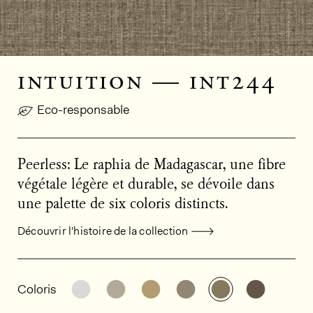
intuition — int244
Eco-responsable
Peerless: Le raphia de Madagascar, une fibre
végétale légère et durable, se dévoile dans
une palette de six coloris distincts.
Découvrir l'histoire de la collection
Informations générales sur le produi
Découvrir d'autres variantes: INT242
Découvrir d'autres variantes: INT
Découvrir d'autres variante
Découvrir d'autres va
Découvrir d'au
Découvri
Coloris