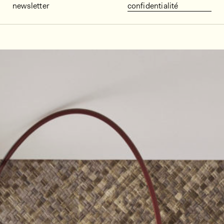
newsletter
confidentialité
Décors